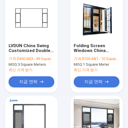
LVDUN China Swing
Folding Screen
Customized Double
Windows China
Glazed Aluminum
Factory And
가격:
$450.00(3 - 49 Square Meters) $427.00(50 - 99 Square Meters) $405.00(>=100 Square Meters)
가격:
$103.44(1 - 10 Square Meters) $93.26(11 - 200 Square Meters) $81.75(201 - 499 Square Meters) $67.59(>=500 Square Meters)
Ultra Narrow Powder
Aluminum Casement
MOQ:
3 Square Meters
MOQ:
1 Square Meter
Coating Frame
Window Double
Casement Home
Tempered Glass
최신 가격 받기
최신 가격 받기
Windows
Doors Aluminum
Material Windows
지금 연락
지금 연락
Price
홈
상품
회사 소개