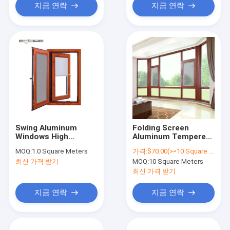
지금 연락
지금 연락
Swing Aluminum
Folding Screen
Windows High
Aluminum Tempered
Security Glass
Double Glass
MOQ:
1.0 Square Meters
가격:
$70.00(>=10 Square Meters)
Casement Window
Casement Windows
최신 가격 받기
MOQ:
10 Square Meters
Double Glazing
For Home
Aluminum Frame
최신 가격 받기
Windows
지금 연락
지금 연락