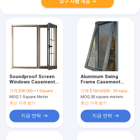
요구 사항 제공
Soundproof Screen
Aluminum Swing
Windows Casement
Frame Casement
Folding Aluminum
Window With Grill
가격:
$90.00(>=1 Square Meters)
가격:
$160.60(30 - 59 square meters) $144.90(>=60 square meters)
Window For Home
Design Aluminum
MOQ:
1 Square Meter
MOQ:
30 square meters
Garage Door Opener
Window Swing
최신 가격 받기
최신 가격 받기
Window
지금 연락
지금 연락