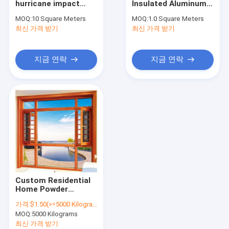
hurricane impact
Insulated Aluminum
같은 높이의 여닫이창
upvc casement small
Double Glazed
MOQ:
10 Square Meters
MOQ:
1.0 Square Meters
size window
Waterproof
최신 가격 받기
금속 칸막이 창문
최신 가격 받기
Casement Windows
지금 연락
지금 연락
Custom Residential
Home Powder
Coated Anti Theft
가격:
$1.50(>=5000 Kilograms)
Bullet Impact Proof
MOQ:
5000 Kilograms
White Thermal Cut
Picture Casement
최신 가격 받기