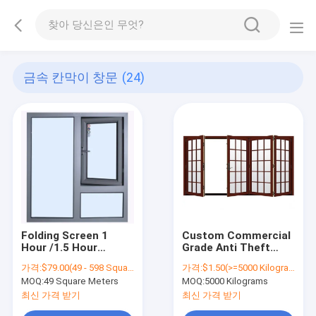
금속 칸막이 창문
(24)
Folding Screen 1
Custom Commercial
Hour /1.5 Hour
Grade Anti Theft
Cutoff Bridge
Soundproof
가격:
$79.00(49 - 598 Square Meters) $75.00(599 - 998 Square Meters) $72.00(>=999 Square Meters)
가격:
$1.50(>=5000 Kilograms)
Aluminum Alloy Fire
Casement Window
MOQ:
49 Square Meters
MOQ:
5000 Kilograms
Proof Glass
Casement Window
최신 가격 받기
최신 가격 받기