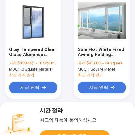
Gray Tempered Clear
Sale Hot White Fixed
Glass Aluminum
Awning Folding
Folding Powder
Screen Sale
가격:
$103.44(1 - 10 Square Meters) $93.26(11 - 200 Square Meters) $81.75(201 - 499 Square Meters) $67.59(>=500 Square Meters)
가격:
$85.00(1 - 49 Square Meters) $83.00(50 - 99 Square Meters) $81.00(>=100 Square Meters)
Coated Casement
Aluminum Folding
MOQ:
1.0 Square Meters
MOQ:
1 Square Meter
Window Customized
Filter Boat Making
Screen Windproof
Machine Cement
최신 가격 받기
최신 가격 받기
With Burglar Mesh
Frames Casement
Swing Window
Window
지금 연락
지금 연락
시간 절약
최고의 제품에 문의하십시오.