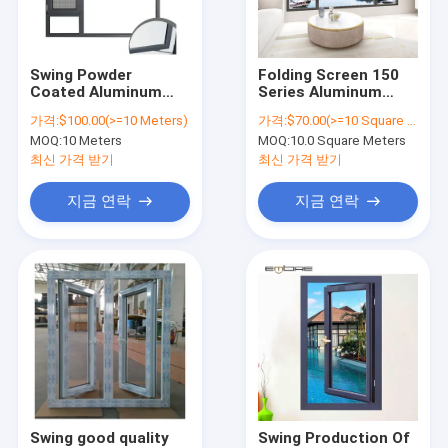
연락처
Swing Powder
Folding Screen 150
Coated Aluminum
Series Aluminum
모듈형 컨테이너 하우스
Casement Window
Window Screening
가격:
$100.00(>=10 Meters)
가격:
$70.00(>=10 Square Meters)
With Double Glazing
Casement Screen
MOQ:
10 Meters
MOQ:
10.0 Square Meters
With Steel Net
전공형 모듈형 주택
Casement
최신 가격 받기
최신 가격 받기
Waterproof Window
모듈형 박스 하우스
지금 연락
지금 연락
목재 모듈형 집
목재 오두막 모듈 주택
모듈형 제조 주택
밸리 모듈 주택
화장실 운송 컨테이너
Swing good quality
Swing Production Of